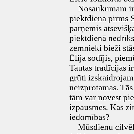
Nosaukumam ir si
piektdiena pirms Sv
pārņemis atsevišķa
piektdienā nedrīks
zemnieki bieži stā
Ēlija sodījis, piem
Tautas tradīcijas i
grūti izskaidroja
neizprotamas. Tās i
tām var novest pi
izpausmēs. Kas zin
iedomības?
Mūsdienu cilvēka (