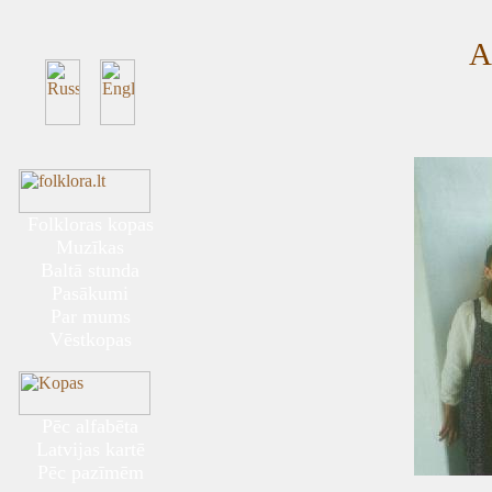
A
Folkloras kopas
Muzīkas
Baltā stunda
Pasākumi
Par mums
Vēstkopas
Pēc alfabēta
Latvijas kartē
Pēc pazīmēm