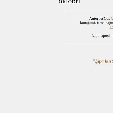
oktobrī
Autortiesības 
Jautājumi, ierosinājum
a
Lapa tapusi
"Ļipa kust