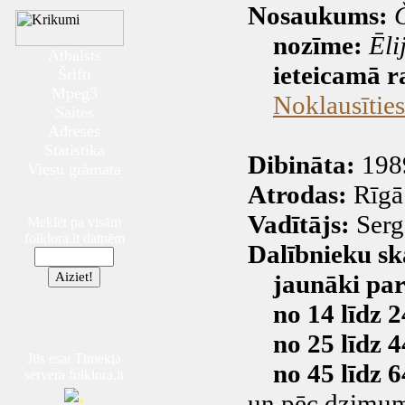
Nosaukums:
nozīme:
Ēli
Atbalsts
ieteicamā ra
Šrifti
Mpeg3
Noklausītie
Saites
Adreses
Statistika
Dibināta:
1989
Viesu grāmata
Atrodas:
Rīgā
Vadītājs:
Serge
Meklēt pa visām
folklora.lt datnēm
Dalībnieku sk
jaunāki par
no 14 līdz 
no 25 līdz 
Jūs esat Tīmekļa
no 45 līdz 
servera folklora.lt
.
un pēc dzimum