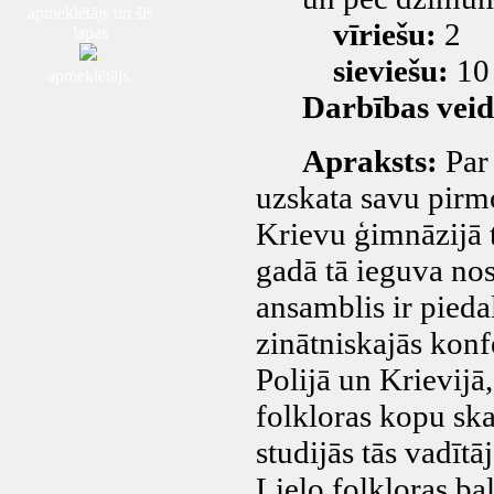
apmeklētājs un šīs
vīriešu:
2
lapas
.
sieviešu:
10
apmeklētājs.
Darbības veid
Apraksts:
Par 
uzskata savu pirm
Krievu ģimnāzijā t
gadā tā ieguva n
ansamblis ir piedal
zinātniskajās konf
Polijā un Krievijā
folkloras kopu ska
studijās tās vadīt
Lielo folkloras ba