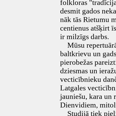
folkloras "tradīci
desmit gados nekas
nāk tās Rietumu m
centienus atšķirt 
ir milzīgs darbs.
Mūsu repertuārā i
baltkrievu un gad
pierobežas pareizt
dziesmas un ieražu
vecticībnieku danč
Latgales vecticībni
jauniešu, kara un 
Dienvidiem, mitol
Studijā tiek pieli