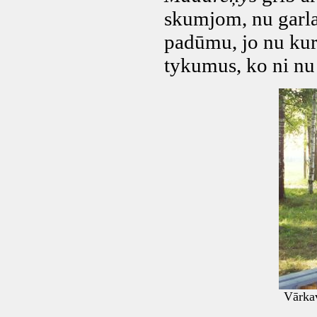
skumjom, nu garla
padūmu, jo nu kur
tykumus, ko ni nu 
Vārkav