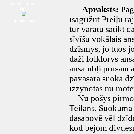
apmeklētājs un šīs
Apraksts:
Pagr
lapas
.
īsagrīžūt Preiļu 
apmeklētājs.
tur varātu satikt 
sīvīšu vokālais an
dzīsmys, jo tuos j
daži folklorys ans
ansambļi porsauca
pavasara suoka dzī
izzynotas nu mot
Nu pošys pirmos d
Teilāns. Suokumā a
dasabovē vēl dzīdo
kod bejom divdes