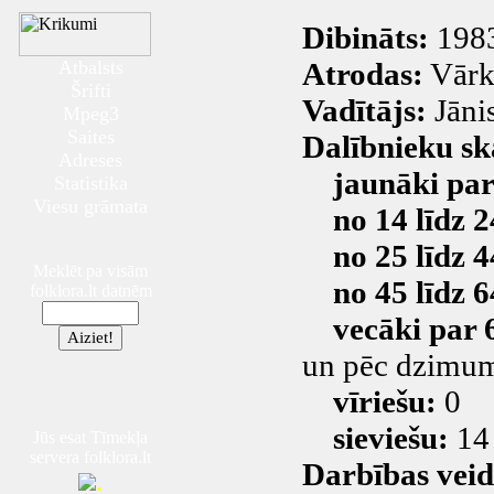
Dibināts:
1983
Atbalsts
Atrodas:
Vārka
Šrifti
Vadītājs:
Jānis
Mpeg3
Saites
Dalībnieku sk
Adreses
jaunāki par
Statistika
Viesu grāmata
no 14 līdz 
no 25 līdz 
Meklēt pa visām
no 45 līdz 
folklora.lt datnēm
vecāki par 
un pēc dzimum
vīriešu:
0
sieviešu:
14
Jūs esat Tīmekļa
servera folklora.lt
Darbības veid
.