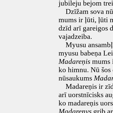
jubileju bejom tre
Dzīžam sova nūvo
mums ir ļūti, ļūti
dzīd arī gareigos 
vajadzeiba.
Myusu ansambļī ir
myusu babeņa Leik
Madareņis
mums ir
ko himnu. Nū šos
nūsaukums
Madar
Madareņis ir zīdi
arī uorstnīcisks a
ko madareņis uorst
Madareņys
grib a