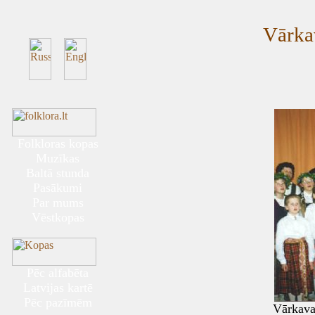
Vārkav
Folkloras kopas
Muzīkas
Baltā stunda
Pasākumi
Par mums
Vēstkopas
Pēc alfabēta
Latvijas kartē
Pēc pazīmēm
Vārkava