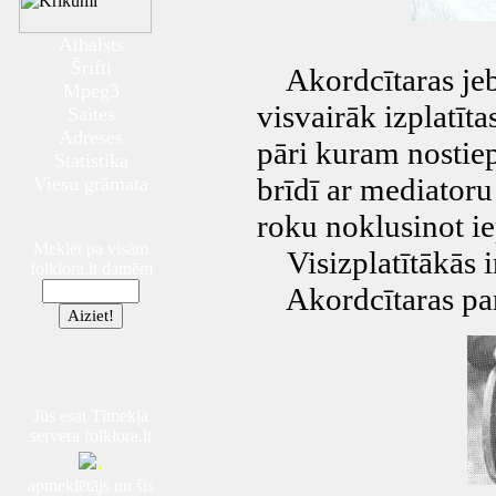
Atbalsts
Šrifti
Akordcītaras jeb d
Mpeg3
visvairāk izplatīt
Saites
Adreses
pāri kuram nostiep
Statistika
brīdī ar mediatoru 
Viesu grāmata
roku noklusinot ie
Meklēt pa visām
Visizplatītākās ir
folklora.lt datnēm
Akordcītaras para
Jūs esat Tīmekļa
servera folklora.lt
.
apmeklētājs un šīs