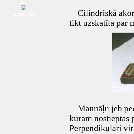
lapas
.
Cilindriskā akord
apmeklētājs.
tikt uzskatīta par
Manuāļu jeb pedāļ
kuram nostieptas 
Perpendikulāri vir