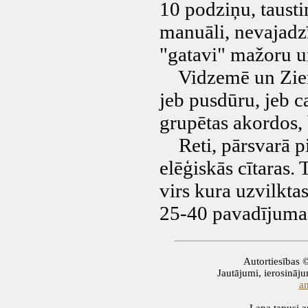
10 podziņu, tausti
manuāli, nevajadzī
"gatavi" mažoru u
Vidzemē un Zieme
jeb pusdūru, jeb c
grupētas akordos, 
Reti, pārsvarā pil
elēģiskās cītaras. 
virs kura uzvilktas
25-40 pavadījuma 
Autortiesības 
Jautājumi, ierosinājum
a