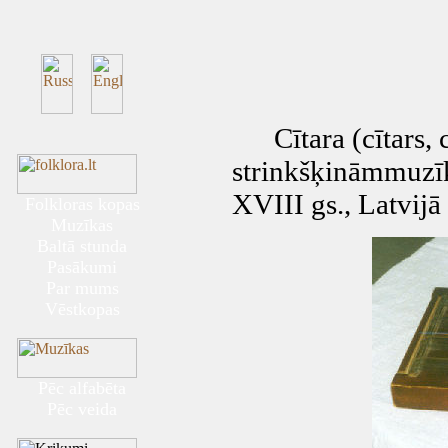
Cītara (cītars, cīt
strinkšķināmmuzīk
XVIII gs., Latvijā
Folkloras kopas
Muzīkas
Baltā stunda
Pasākumi
Par mums
Vēstkopas
Pēc alfabēta
Pēc veida