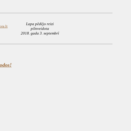
Lapa pēdējo reizi
ra.lt
pilnveidota
2018. gada 3. septembrī
godos!