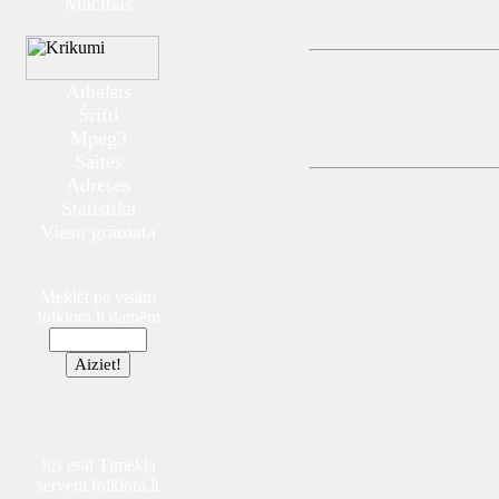
Mācības
Atbalsts
Šrifti
Mpeg3
Saites
Adreses
Statistika
Viesu grāmata
Meklēt pa visām
folklora.lt datnēm
Jūs esat Tīmekļa
servera folklora.lt