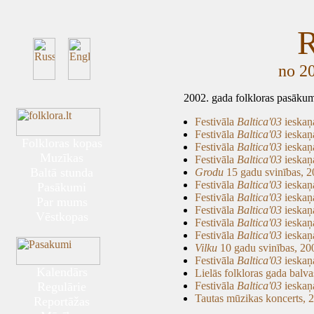
R
no 2
2002. gada folkloras pasākumu
Festivāla
Baltica'03
ieskaņ
Festivāla
Baltica'03
ieskaņ
Folkloras kopas
Festivāla
Baltica'03
ieskaņ
Muzīkas
Festivāla
Baltica'03
ieskaņ
Baltā stunda
Grodu
15 gadu svinības, 2
Festivāla
Baltica'03
ieskaņ
Pasākumi
Festivāla
Baltica'03
ieskaņ
Par mums
Festivāla
Baltica'03
ieskaņ
Vēstkopas
Festivāla
Baltica'03
ieskaņ
Festivāla
Baltica'03
ieskaņ
Vilku
10 gadu svinības, 20
Festivāla
Baltica'03
ieskaņ
Kalendārs
Lielās folkloras gada balv
Regulārie
Festivāla
Baltica'03
ieskaņa
Tautas mūzikas koncerts, 2
Reportāžas