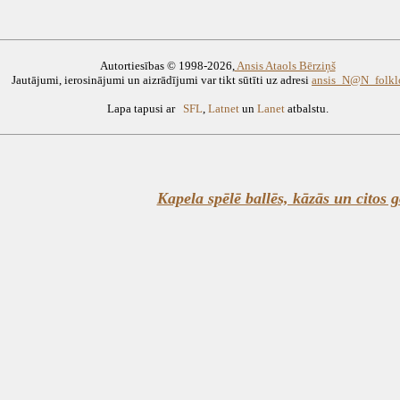
Autortiesības © 1998-2026,
Ansis Ataols Bērziņš
Jautājumi, ierosinājumi un aizrādījumi var tikt sūtīti uz adresi
ansis_N@N_folklo
Lapa tapusi ar
SFL
,
Latnet
un
Lanet
atbalstu.
Kapela spēlē ballēs, kāzās un citos 