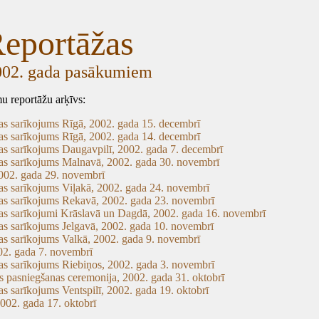
eportāžas
002. gada pasākumiem
 reportāžu arķīvs:
as sarīkojums Rīgā, 2002. gada 15. decembrī
as sarīkojums Rīgā, 2002. gada 14. decembrī
as sarīkojums Daugavpilī, 2002. gada 7. decembrī
as sarīkojums Malnavā, 2002. gada 30. novembrī
002. gada 29. novembrī
as sarīkojums Viļakā, 2002. gada 24. novembrī
as sarīkojums Rekavā, 2002. gada 23. novembrī
as sarīkojumi Krāslavā un Dagdā, 2002. gada 16. novembrī
as sarīkojums Jelgavā, 2002. gada 10. novembrī
as sarīkojums Valkā, 2002. gada 9. novembrī
02. gada 7. novembrī
as sarīkojums Riebiņos, 2002. gada 3. novembrī
as pasniegšanas ceremonija, 2002. gada 31. oktobrī
s sarīkojums Ventspilī, 2002. gada 19. oktobrī
002. gada 17. oktobrī