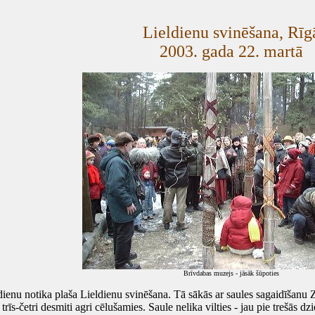
Lieldienu svinēšana, Rīg
2003. gada 22. martā
Brīvdabas muzejs - jāsāk šūpoties
nu notika plaša Lieldienu svinēšana. Tā sākās ar saules sagaidīšanu Za
 trīs-četri desmiti agri cēlušamies. Saule nelika vilties - jau pie trešās 