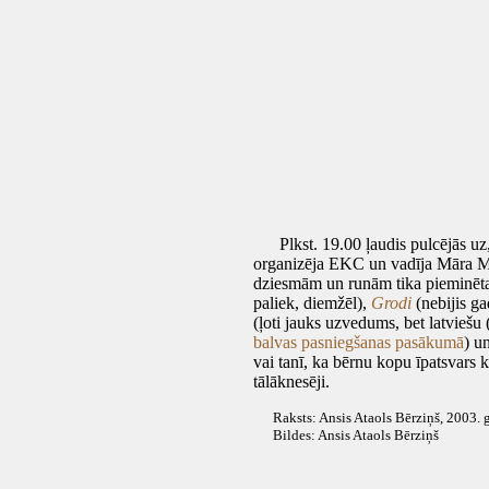
Plkst. 19.00 ļaudis pulcējās uz,
organizēja EKC un vadīja Māra Mell
dziesmām un runām tika pieminēt
paliek, diemžēl),
Grodi
(nebijis ga
(ļoti jauks uzvedums, bet latviešu (
balvas pasniegšanas pasākumā
) u
vai tanī, ka bērnu kopu īpatsvars 
tālāknesēji.
Raksts: Ansis Ataols Bērziņš, 2003. ga
Bildes: Ansis Ataols Bērziņš