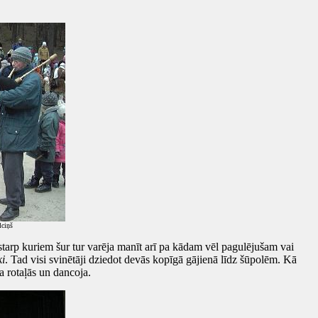
lciņš
tarp kuriem šur tur varēja manīt arī pa kādam vēl pagulējušam vai
ki
. Tad visi svinētāji dziedot devās kopīgā gājienā līdz šūpolēm. Kā
a rotaļās un dancoja.