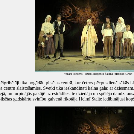
Vakara koncerts - dzied Margarita Šakina, piebalso
Grodi
gribētāji tika nogādāti pilsētas centrā, kur četros pēcpusdienā sākās L
 pa centru slaistošamies. Svētki tika ieskandināti kalna galā: ar dziesmā
jā, un turpinājās pakājē uz estrādītes: te dziedāja un spēlēja daudzi ans
 pilsētas gadskārtu svinību galvenā rīkotāja Helmī Stalte iedibinājusi ko