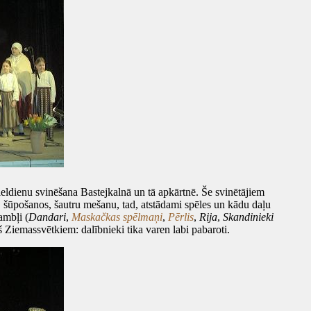
ieldienu svinēšana Bastejkalnā un tā apkārtnē. Še svinētājiem
m, šūpošanos, šautru mešanu, tad, atstādami spēles un kādu daļu
ambļi (
Dandari
,
Maskačkas spēlmaņi
,
Pērlis
,
Rija
,
Skandinieki
pš Ziemassvētkiem: dalībnieki tika varen labi pabaroti.