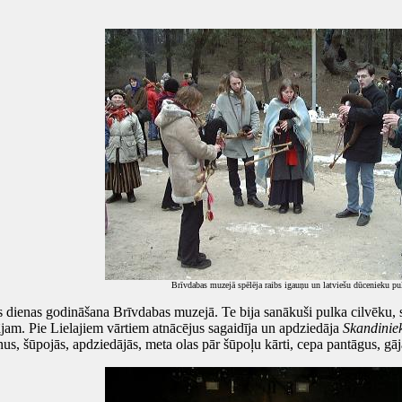
Brīvdabas muzejā spēlēja raibs igauņu un latviešu dūcenieku pu
dienas godināšana Brīvdabas muzejā. Te bija sanākuši pulka cilvēku, s
jam. Pie Lielajiem vārtiem atnācējus sagaidīja un apdziedāja
Skandinie
nus, šūpojās, apdziedājās, meta olas pār šūpoļu kārti, cepa pantāgus, gāj