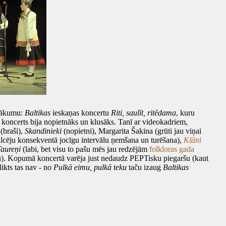
asākumu:
Baltikas
ieskaņas koncertu
Riti, saulīt, ritēdama
, kuru
s koncerts bija nopietnāks un klusāks. Tanī ar videokadriem,
(braši),
Skandinieki
(nopietni), Margarita Šakina (grūti jau viņai
 vilcēju konsekventā jocīgu intervālu ņemšana un turēšana),
Klāni
aureņi
(labi, bet visu to pašu mēs jau redzējām
folkloras gada
onu). Kopumā koncertā varēja just nedaudz PEPTisku piegaršu (kaut
likts tas nav - no
Pulkā eimu, pulkā teku
taču izaug
Baltikas