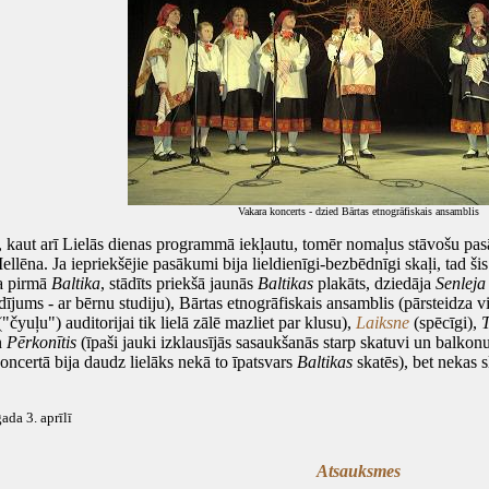
Vakara koncerts - dzied Bārtas etnogrāfiskais ansamblis
 kaut arī Lielās dienas programmā iekļautu, tomēr nomaļus stāvošu p
ēna. Ja iepriekšējie pasākumi bija lieldienīgi-bezbēdnīgi skaļi, tad ši
a pirmā
Baltika
, stādīts priekšā jaunās
Baltikas
plakāts, dziedāja
Senleja
dījums - ar bērnu studiju), Bārtas etnogrāfiskais ansamblis (pārsteidza
"čyuļu") auditorijai tik lielā zālē mazliet par klusu),
Laiksne
(spēcīgi),
T
n
Pērkonītis
(īpaši jauki izklausījās sasaukšanās starp skatuvi un balk
koncertā bija daudz lielāks nekā to īpatsvars
Baltikas
skatēs), bet nekas s
da 3. aprīlī
Atsauksmes