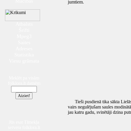
Mācības
jumtiem.
Atbalsts
Šrifti
Mpeg3
Saites
Adreses
Statistika
Viesu grāmata
Meklēt pa visām
folklora.lt datnēm
Tieši pusdienā tika sākta Lielās 
vairs negulējušam saules modinātā
jau katru gadu, svinētāji dzina put
Jūs esat Tīmekļa
servera folklora.lt