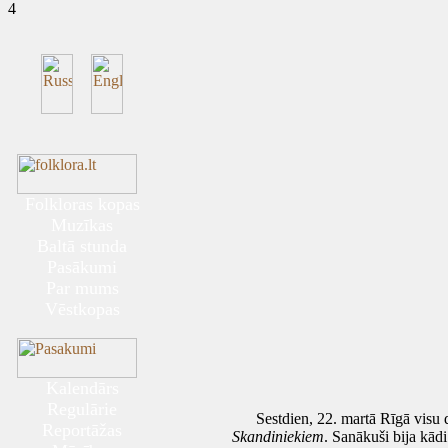
4
Folkloras kopas
Muzīkas
Baltā stunda
Pasākumi
Par mums
Vēstkopas
Kalendārs
Regulārie
Sestdien, 22. martā Rīgā visu die
Reportāžas
Skandiniekiem
. Sanākuši bija kādi