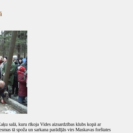
ā
ķu salā, kuru rīkoja Vides aizsardzības klubs kopā ar
dziesmas tā spoža un sarkana parādījās virs Maskavas forštates