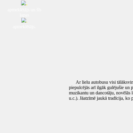
.
apmeklētājs un šīs
lapas
.
apmeklētājs.
Ar lielu autobusu visi tālāksvinēt
piepulcējās arī ilgāk gulējušie un
muzikantu un dancotāju, novēlās le
u.c.). Jāatzīmē jaukā tradīcija, ko