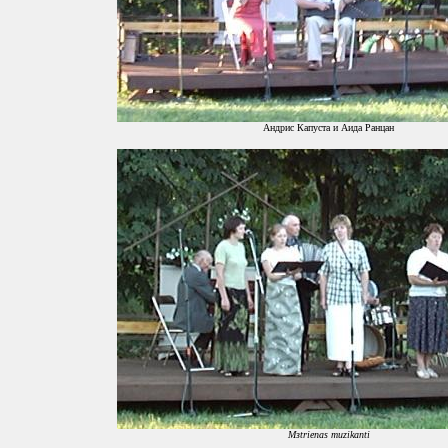
Андрис Капуста и Аида Ранцан
Mзtrienas muzikanti