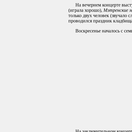
На вечернем концерте выст
(играла хорошо),
Мэтренские 
только двух человек (звучало с
проводился праздник кладбища,
Воскресенье началось с семин
На заключительном концерте в