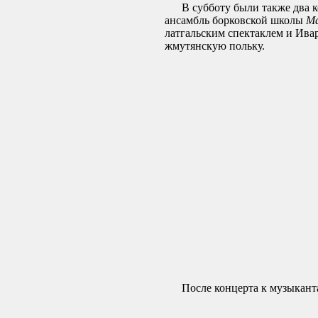
В субботу были также два ко
ансамбль борковской школы
Ма
латгальским спектаклем и Ивар
жмутянскую польку.
После концерта к музыкантам 