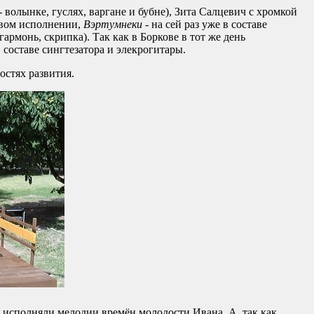
- волынке, гуслях, варгане и бубне), Зита Салцевич с хромкой
ивом исполнении,
Вэртумнеки
- на сей раз уже в составе
гармонь, скрипка). Так как в Боркове в тот же день
 составе сингтезатора и элекрогитары.
стях развития.
исполняли мелодии времён молодости Ивана. А, так как