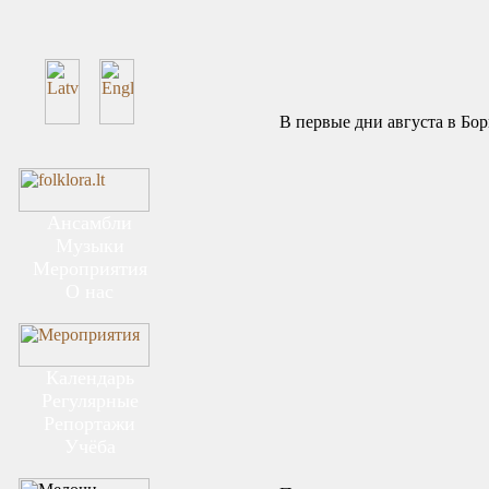
В первые дни августа в Борко
Ансамбли
Музыки
Мероприятия
О нас
Календарь
Регулярные
Репортажи
Учёба