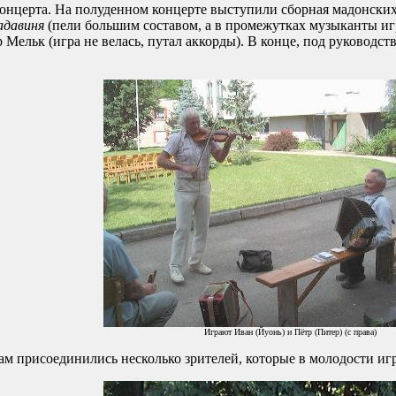
нцерта. На полуденном концерте выступили сборная мадонски
давиня
(пели большим составом, а в промежутках музыканты иг
 Мельк (игра не велась, путал аккорды). В конце, под руковод
Играют Иван (Йуонь) и Пётр (Питер) (с права)
присоединились несколько зрителей, которые в молодости игр