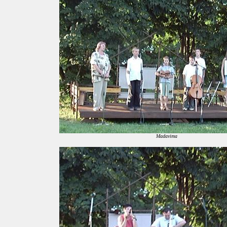
Madaviтa