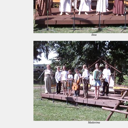
Ilюa
Madaviтa