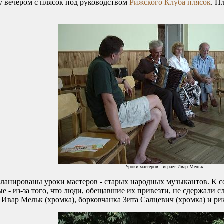
вечером с плясок под руководством
Рижского Клуба плясок
. П
Уроки мастеров - играет Ивар Мельк
нированы уроки мастеров - старых народных музыкантов. К со
е - из-за того, что люди, обещавшие их привезти, не сдержали с
ц Ивар Мельк (хромка), борковчанка Зита Салцевич (хромка) и р