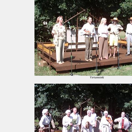
Vзrtumnieki