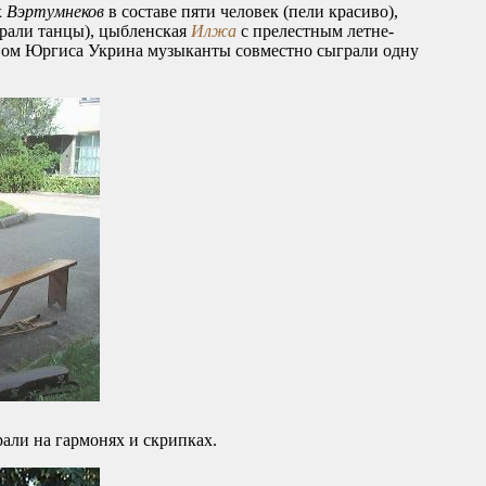
х
Вэртумнеков
в составе пяти человек (пели красиво),
рали танцы), цыбленская
Илжа
с прелестным летне-
ством Юргиса Укрина музыканты совместно сыграли одну
али на гармонях и скрипках.