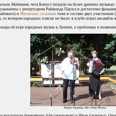
упали
Мадавиня
, чета Капуст (играли на более древних музыках 
музыканты
с репертуаром Раймонда Паулса в достаточно фальш
лабовато) и
Маскачкас спэлмани
тоже в составе двух участников (
 то вечером народных плясок не было: в клубе играл ансамбль в
ара об игре народных музык в Латвии, о проблемах и возможно
Играют борковцы Айя и Иван (Йуонь)
ыступили борковчане Айя (аккордеон) и Иван (скрипка). Они 