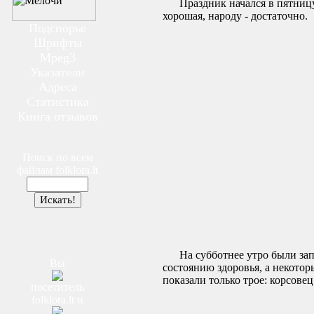
Праздник начался в пятницу 
хорошая, народу - достаточно.
Подспорье
Шрифты
Mpeg3
Указатели
Адреса
Статистика
Книга отзывов
Поиск по всем
файлам
folklora.lt
На субботнее утро были запла
Вы
состоянию здоровья, а некоторы
показали только трое: корсове
посетитель
folklora.lt
и