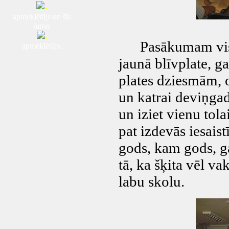
.
apmeklētājs un šīs
lapas
.
Pasākumam visu l
apmeklētājs.
jaunā blīvplate, ga
plates dziesmām, o
un katrai deviņgad
un iziet vienu to
pat izdevās iesaist
gods, kam gods, g
tā, ka šķita vēl va
labu skolu.