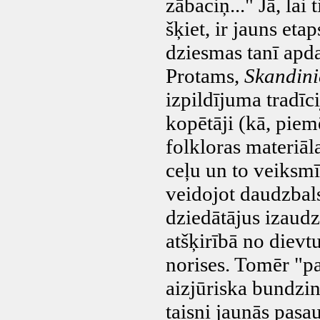
zābaciņ..." Jā, lai 
šķiet, ir jauns eta
dziesmas tanī apda
Protams,
Skandini
izpildījuma tradīc
kopētāji (kā, pie
folkloras materiāla
ceļu un to veiksmī
veidojot daudzbals
dziedātājus izaudz
atšķirībā no dievt
norises. Tomēr "p
aizjūriska bundzin
taisni jaunās pasa