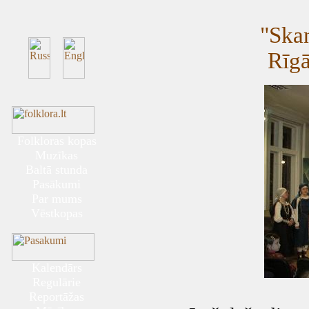
"Skan
Rīgā
Folkloras kopas
Muzīkas
Baltā stunda
Pasākumi
Par mums
Vēstkopas
Kalendārs
Regulārie
Reportāžas