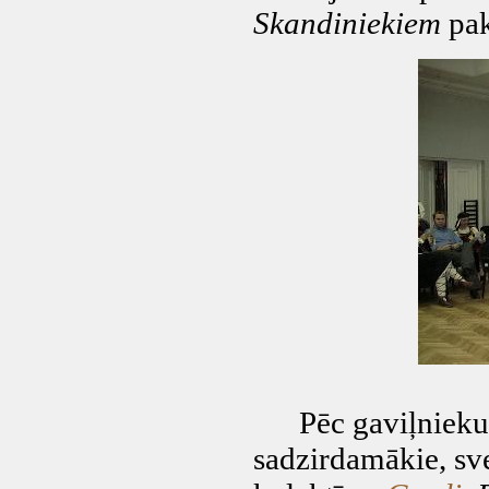
Skandiniekiem
pak
Pēc gaviļnieku a
sadzirdamākie, sve