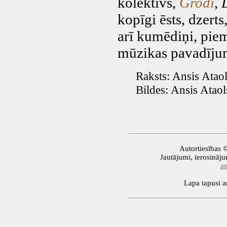
kolektīvs,
Grodi
,
kopīgi ēsts, dzerts
arī kumēdiņi, piem
mūzikas pavadījum
Raksts: Ansis Ataols
Bildes: Ansis Ataols
Autortiesības 
Jautājumi, ierosinājum
a
Lapa tapusi