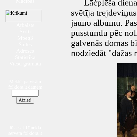
Lāčplēša dienas
Mācības
svētīja trejdeviņu
jauno albumu. Pas
Atbalsts
pusstundu pēc noli
Šrifti
Mpeg3
galvenās domas bi
Saites
Adreses
nodziedāt "dažas 
Statistika
Viesu grāmata
Meklēt pa visām
folklora.lt datnēm
Jūs esat Tīmekļa
servera folklora.lt