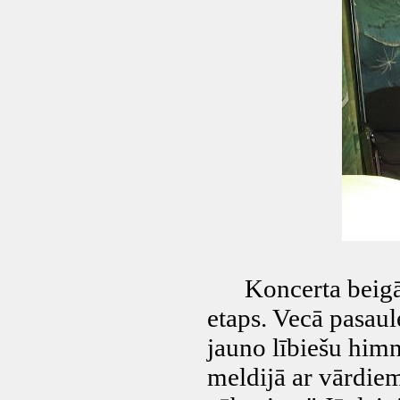
Koncerta beigās V
etaps. Vecā pasaul
jauno lībiešu himn
meldijā ar vārdiem