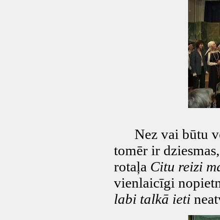
Nez vai būtu vērt
tomēr ir dziesmas
rotaļa
Citu reizi 
vienlaicīgi nopiet
labi talkā ieti
neatv