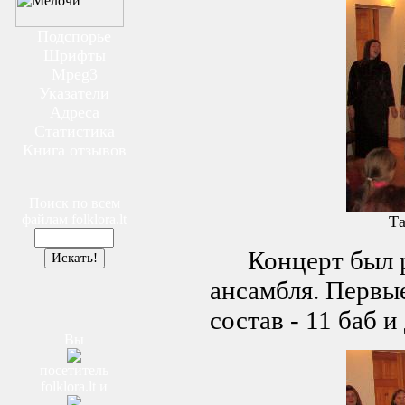
Подспорье
Шрифты
Mpeg3
Указатели
Адреса
Статистика
Книга отзывов
Поиск по всем
файлам
folklora.lt
Т
Концерт был ре
ансамбля. Первы
состав - 11 баб и
Вы
посетитель
folklora.lt
и