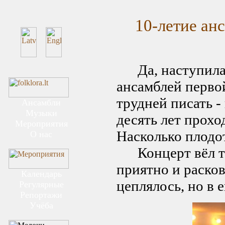
10-летие анс
Да, наступила 
ансамблей перво
трудней писать -
Ансамбли
Музыки
десять лет прохо
Мероприятия
Насколько плодо
О нас
Концерт вёл та
приятно и расков
Календарь
цеплялось, но в 
Регулярные
Репортажи
Учёба