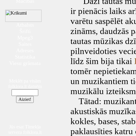
Daži tautas mūzik
Mācības
ir pienācis laiks a
varētu saspēlēt ak
Atbalsts
zināms, daudzās p
Šrifti
Mpeg3
tautas mūzikas dzī
Saites
pilnveidoties vec
Adreses
Statistika
līdz šim bija tikai
Viesu grāmata
tomēr nepietiekami
un muzikantiem tie
Meklēt pa visām
folklora.lt datnēm
muzikālu izteiksm
Tātad: muzikanti u
akustiskās muzīkas
kokles, bases, sta
Jūs esat Tīmekļa
paklausīties katru
servera folklora.lt