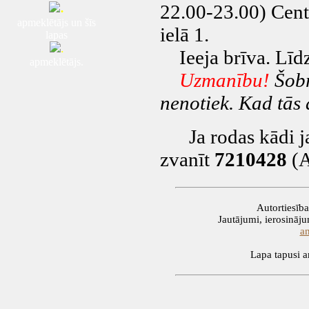
.
22.00-23.00) Cent
apmeklētājs un šīs
ielā 1.
lapas
.
Ieeja brīva. Līdz
apmeklētājs.
Uzmanību!
Šobr
nenotiek. Kad tās 
Ja rodas kādi jau
zvanīt
7210428
(A
Autortiesīb
Jautājumi, ierosinājum
a
Lapa tapusi