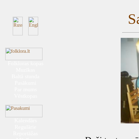
S
Folkloras kopas
Muzīkas
Baltā stunda
Pasākumi
Par mums
Vēstkopas
Kalendārs
Regulārie
Reportāžas