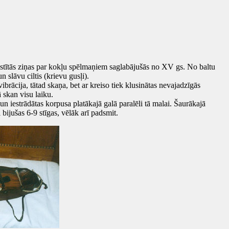
stītās ziņas par kokļu spēlmaņiem saglabājušās no XV gs. No baltu
slāvu ciltis (krievu gusļi).
brācija, tātad skaņa, bet ar kreiso tiek klusinātas nevajadzīgās
ā skan visu laiku.
n iestrādātas korpusa platākajā galā paralēli tā malai. Šaurākajā
 bijušas 6-9 stīgas, vēlāk arī padsmit.