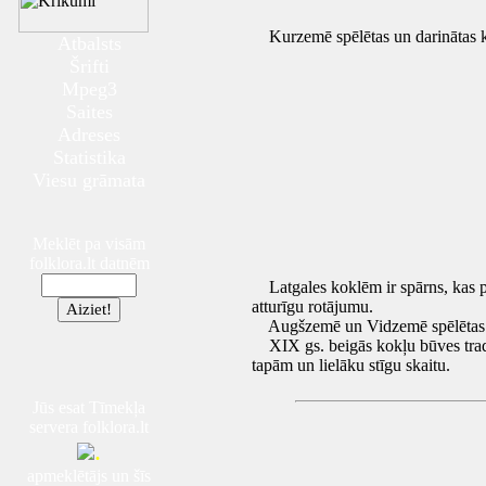
Kurzemē spēlētas un darinātas k
Atbalsts
Šrifti
Mpeg3
Saites
Adreses
Statistika
Viesu grāmata
Meklēt pa visām
folklora.lt datnēm
Latgales koklēm ir spārns, kas pas
atturīgu rotājumu.
Augšzemē un Vidzemē spēlētas abu
XIX gs. beigās kokļu būves trad
tapām un lielāku stīgu skaitu.
Jūs esat Tīmekļa
servera folklora.lt
.
apmeklētājs un šīs