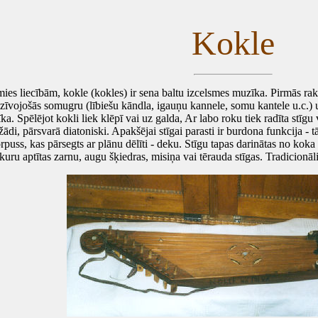
Kokle
s liecībām, kokle (kokles) ir sena baltu izcelsmes muzīka. Pirmās rak
īvojošās somugru (lībiešu kāndla, igauņu kannele, somu kantele u.c.) un 
Spēlējot kokli liek klēpī vai uz galda, Ar labo roku tiek radīta stīgu vi
ādi, pārsvarā diatoniski. Apakšējai stīgai parasti ir burdona funkcija - t
uss, kas pārsegts ar plānu dēlīti - deku. Stīgu tapas darinātas no koka u
 kuru aptītas zarnu, augu šķiedras, misiņa vai tērauda stīgas. Tradicionāli