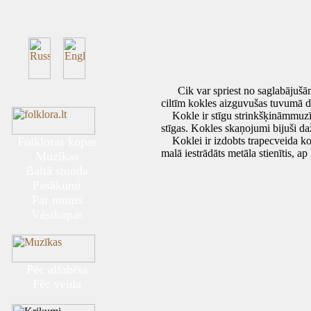
Cik var spriest no saglabājušāmie
ciltīm kokles aizguvušas tuvumā dz
Kokle ir stīgu strinkšķināmmuzīka. 
stīgas. Kokles skaņojumi bijuši daž
Folkloras kopas
Koklei ir izdobts trapecveida korp
malā iestrādāts metāla stienītis, ap
Muzīkas
Baltā stunda
Pasākumi
Par mums
Vēstkopas
Pēc alfabēta
Pēc veida