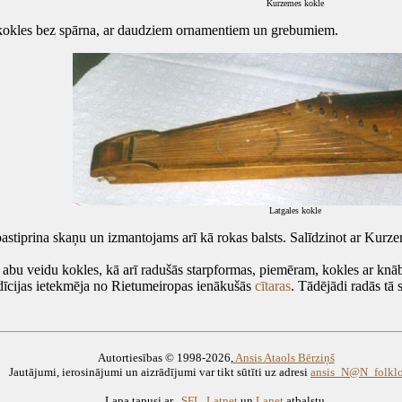
Kurzemes kokle
okles bez spārna, ar daudziem ornamentiem un grebumiem.
Latgales kokle
tiprina skaņu un izmantojams arī kā rokas balsts. Salīdzinot ar Kurzem
 veidu kokles, kā arī radušās starpformas, piemēram, kokles ar knāb
īcijas ietekmēja no Rietumeiropas ienākušās
cītaras
. Tādējādi radās tā 
Autortiesības © 1998-2026,
Ansis Ataols Bērziņš
Jautājumi, ierosinājumi un aizrādījumi var tikt sūtīti uz adresi
ansis_N@N_folklor
Lapa tapusi ar
SFL
,
Latnet
un
Lanet
atbalstu.