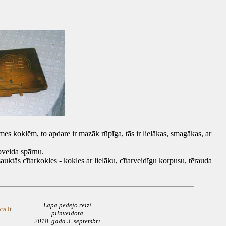
es koklēm, to apdare ir mazāk rūpīga, tās ir lielākas, smagākas, ar
veida spārnu.
sauktās cītarkokles - kokles ar lielāku, cītarveidīgu korpusu, tērauda
Lapa pēdējo reizi
a.lt
pilnveidota
2018. gada 3. septembrī