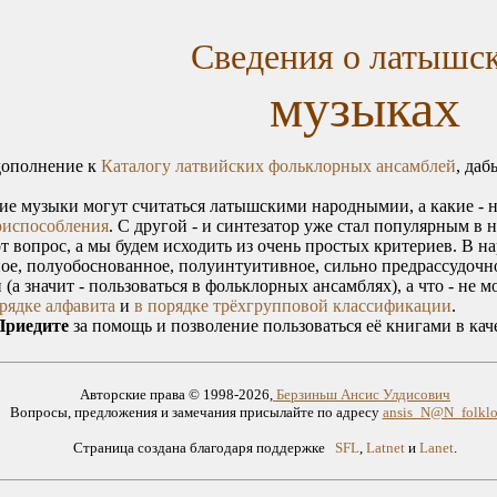
Сведения о латышс
музыках
дополнение к
Каталогу латвийских фольклорных ансамблей
, да
е музыки могут считаться латышскими народнымии, а какие - не
риспособления
. С другой - и синтезатор уже стал популярным в 
от вопрос, а мы будем исходить из очень простых критериев. В 
ое, полуобоснованное, полуинтуитивное, сильно предрассудочно
а значит - пользоваться в фольклорных ансамблях), а что - не м
рядке алфавита
и
в порядке трёхгрупповой классификации
.
Приедите
за помощь и позволение пользоваться её книгами в кач
Авторские права © 1998-2026,
Берзиньш Ансис Улдисович
Вопросы, предложения и замечания присылайте по адресу
ansis_N@N_folklor
Страница создана благодаря поддержке
SFL
,
Latnet
и
Lanet
.