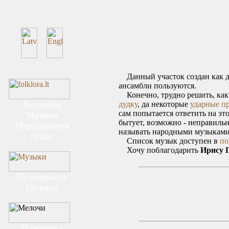
Данный участок создан как 
ансамбли пользуются.
Конечно, трудно решить, каки
Ансамбли
дудку
, да некоторые
ударные п
сам попытается ответить на эт
Музыки
бытует, возможно - неправильн
Мероприятия
называть народными музыками (
О нас
Список музык доступен в
по
Хочу поблагодарить
Ирису 
По алфавиту
По виду
Подспорье