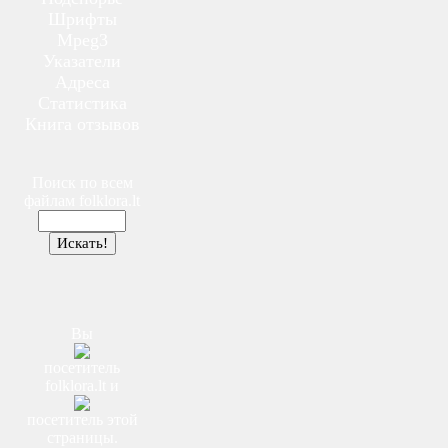
Шрифты
Mpeg3
Указатели
Адреса
Статистика
Книга отзывов
Поиск по всем
файлам
folklora.lt
Вы
посетитель
folklora.lt
и
посетитель этой
страницы.