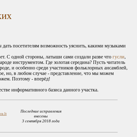
ких
бы дать посетителям возможность уяснить, какими музыками
т. С одной стороны, латыши сами создали разве что
гусли
,
народе инструментом. Где золотая середина? Пусть читатель
народе, и особенно среди участников фольклорных ансамблей,
е, но, в любом случае - представление, что мы можем
ожем. Поэтому - вперёд!
естве информативного базиса данного участка.
Последние исправления
a.lt
внесены
3 сентября 2018 года