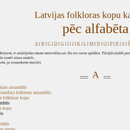
Latvijas folkloras kopu k
pēc alfabēta
A
|
B
|
C
|
D
|
G
|
I
|
J
|
K
|
L
|
M
|
N
|
O
|
P
|
R
|
S
|
iņiem, ir atsūtījušas mums materiālus un Jūs tos varat aplūkot. Pārējās (tukši pu
s tomēr ziņas atsūtīs...
umi, ja nosaukums mainīts.
A
skais ansamblis
muižas) folkloras ansamblis
a folkloras kopa
amblis
as kopa
is
mblis
as grupa