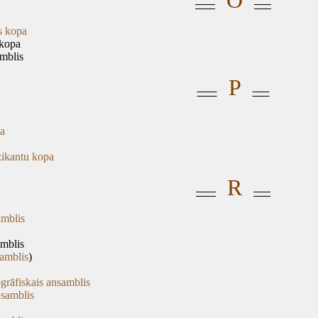
O
s kopa
 kopa
amblis
P
pa
zikantu kopa
R
amblis
amblis
samblis
)
grāfiskais ansamblis
nsamblis