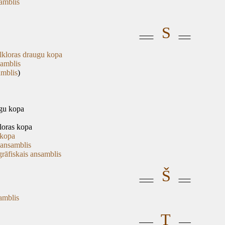
amblis
S
folkloras draugu kopa
samblis
amblis
)
ugu kopa
loras kopa
 kopa
s ansamblis
grāfiskais ansamblis
Š
samblis
T