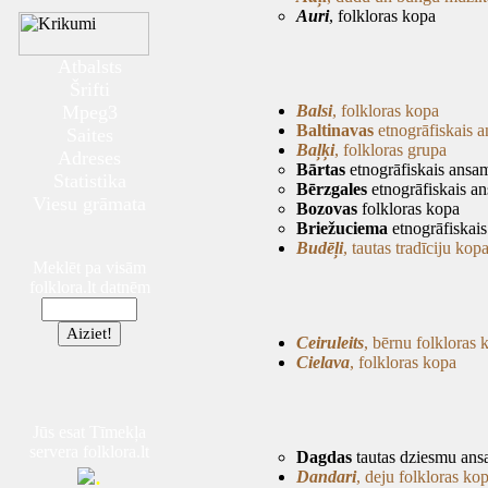
Auri
, folkloras kopa
Atbalsts
Šrifti
Mpeg3
Balsi
, folkloras kopa
Baltinavas
etnogrāfiskais a
Saites
Baļķi
, folkloras grupa
Adreses
Bārtas
etnogrāfiskais ansam
Statistika
Bērzgales
etnogrāfiskais a
Viesu grāmata
Bozovas
folkloras kopa
Briežuciema
etnogrāfiskais
Budēļi
, tautas tradīciju kop
Meklēt pa visām
folklora.lt datnēm
Ceiruleits
, bērnu folkloras 
Cielava
, folkloras kopa
Jūs esat Tīmekļa
servera folklora.lt
Dagdas
tautas dziesmu ans
.
Dandari
, deju folkloras ko