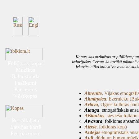
Kopas, kas atzīmētas ar pildītiem punkt
izdarījušas. Ceram, ka tuvākā nākotnē tā
Folkloras kopas
Iekavās ielikti kolektīvu vecie nosauk
Muzīkas
Baltā stunda
Pasākumi
Par mums
Abrenīte
, Viļakas etnogrāfi
Vēstkopas
Akmiņeica
, Ezernieku (Buk
Artava
, Ogres kultūras nam
Atauga
, etnogrāfiskais ans
Atštaukas
, sieviešu folklor
Pēc alfabēta
Atvasara
, folkloras ansambl
Latvijas kartē
Atzele
, folkloras kopa
Aulejas
etnogrāfiskais ansa
Pēc pazīmēm
Auļi
, dūdu un bungu mūzik