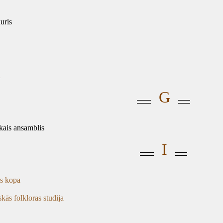
uris
a
G
skais ansamblis
I
as kopa
skās folkloras studija