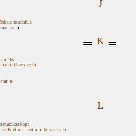
J
a
fiskais ansamblis
loras kopa
K
nsamblis
nama folkloras kopa
a
samblis
L
ras mūzikas kopa
omes Kultūras centra˙folkloras kopa