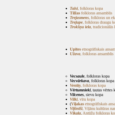
Talsi
, folkloras kopa
Tilžas
folkloras ansamblis
Trejasmens
, folkloras un e
Trejupe
, folkloras draugu 
Trokšņu iela
, tradicionālās
Upītes
etnogrāfiskais ansam
Užava
, folkloras ansamblis
Vecsaule
, folkloras kopa
Vecvārkava
, folkloras kopa
Ventiņ
, folkloras kopa
Vērtumnieki
, tautas vērtes
Vilcenes
, sievu kopa
Vilki
, vīru kopa
(
Viļakas
etnogrāfiskais ans
Viļōnīši
, Viļānu kultūras n
Vīkala
, Antūžu folkloras k