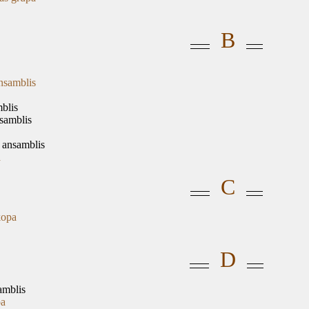
B
nsamblis
blis
nsamblis
 ansamblis
a
C
kopa
D
amblis
pa