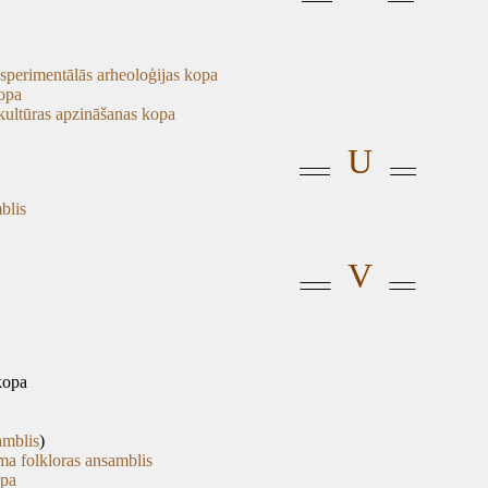
ksperimentālās arheoloģijas kopa
kopa
 kultūras apzināšanas kopa
U
blis
V
 kopa
amblis
)
ama folkloras ansamblis
opa