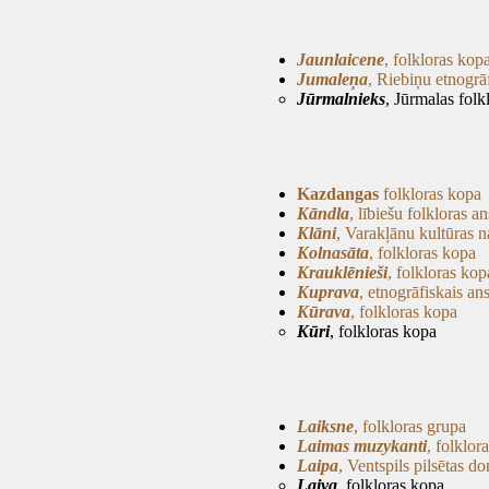
Jaunlaicene
, folkloras kop
Jumaleņa
, Riebiņu etnogrā
Jūrmalnieks
, Jūrmalas folk
Kazdangas
folkloras kopa
Kāndla
, lībiešu folkloras a
Klāni
, Varakļānu kultūras 
Kolnasāta
, folkloras kopa
Krauklēnieši
, folkloras kop
Kuprava
, etnogrāfiskais an
Kūrava
, folkloras kopa
Kūri
, folkloras kopa
Laiksne
, folkloras grupa
Laimas muzykanti
, folklo
Laipa
, Ventspils pilsētas d
Laiva
, folkloras kopa