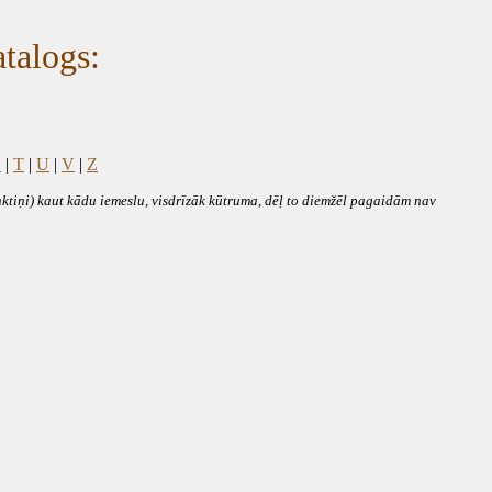
atalogs:
Š
|
T
|
U
|
V
|
Z
nktiņi) kaut kādu iemeslu, visdrīzāk kūtruma, dēļ to diemžēl pagaidām nav