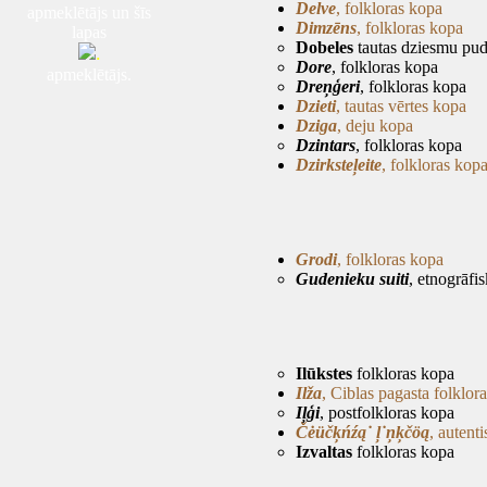
Delve
, folkloras kopa
apmeklētājs un šīs
Dimzēns
, folkloras kopa
lapas
Dobeles
tautas dziesmu pud
.
Dore
, folkloras kopa
apmeklētājs.
Dreņģeri
, folkloras kopa
Dzieti
, tautas vērtes kopa
Dziga
, deju kopa
Dzintars
, folkloras kopa
Dzirksteļeite
, folkloras kop
Grodi
, folkloras kopa
Gudenieku suiti
, etnogrāfi
Ilūkstes
folkloras kopa
Ilža
, Ciblas pagasta folklor
Iļģi
, postfolkloras kopa
Čėüčķńźą˙ ļ˙ņķčöą
, autenti
Izvaltas
folkloras kopa