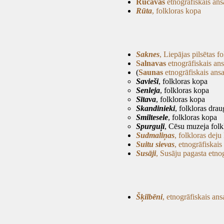
Rucavas
etnogrāfiskais ans
Rūta
, folkloras kopa
Saknes
, Liepājas pilsētas 
Salnavas
etnogrāfiskais an
(
Saunas
etnogrāfiskais ans
Savieši
, folkloras kopa
Senleja
, folkloras kopa
Sītava
, folkloras kopa
Skandinieki
, folkloras dra
Smiltesele
, folkloras kopa
Spurguļi
, Cēsu muzeja folk
Sudmaliņas
, folkloras deju
Suitu sievas
, etnogrāfiskai
Susāji
, Susāju pagasta etno
Šķilbēni
, etnogrāfiskais an