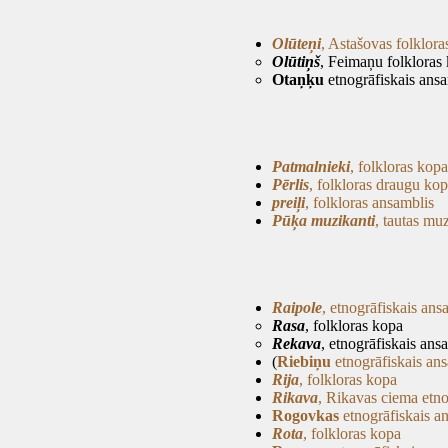
Olūteņi
, Astašovas folklora
Olūtiņš
, Feimaņu folkloras
Otaņķu
etnogrāfiskais ans
Patmalnieki
, folkloras kopa
Pērlis
, folkloras draugu ko
preiļi
, folkloras ansamblis
Pūķa muzikanti
, tautas mu
Raipole
, etnogrāfiskais ans
Rasa
, folkloras kopa
Rekava
, etnogrāfiskais ans
(
Riebiņu
etnogrāfiskais an
Rija
, folkloras kopa
Rikava
, Rikavas ciema etno
Rogovkas
etnogrāfiskais a
Rota
, folkloras kopa