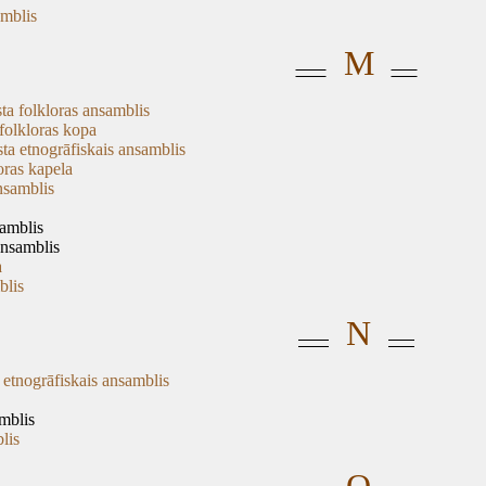
amblis
M
ta folkloras ansamblis
folkloras kopa
sta etnogrāfiskais ansamblis
loras kapela
nsamblis
samblis
ansamblis
a
blis
N
 etnogrāfiskais ansamblis
mblis
lis